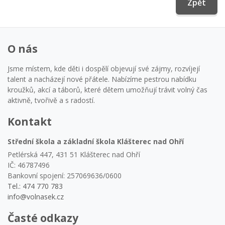
Zpět
O nás
Jsme místem, kde děti i dospělí objevují své zájmy, rozvíjejí
talent a nacházejí nové přátele. Nabízíme pestrou nabídku
kroužků, akcí a táborů, které dětem umožňují trávit volný čas
aktivně, tvořivě a s radostí.
Kontakt
Střední škola a základní škola Klášterec nad Ohří
Petlérská 447, 431 51 Klášterec nad Ohří
IČ: 46787496
Bankovní spojení: 257069636/0600
Tel.: 474 770 783
info@volnasek.cz
Časté odkazy