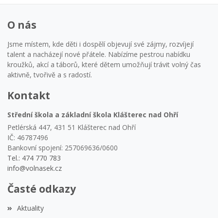
O nás
Jsme místem, kde děti i dospělí objevují své zájmy, rozvíjejí
talent a nacházejí nové přátele. Nabízíme pestrou nabídku
kroužků, akcí a táborů, které dětem umožňují trávit volný čas
aktivně, tvořivě a s radostí.
Kontakt
Střední škola a základní škola Klášterec nad Ohří
Petlérská 447, 431 51 Klášterec nad Ohří
IČ: 46787496
Bankovní spojení: 257069636/0600
Tel.: 474 770 783
info@volnasek.cz
Časté odkazy
Aktuality